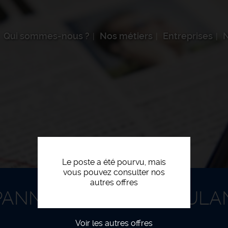
Qui sommes-nous ?
Nos métiers
Entreprises
N
Le poste a été pourvu, mais
vous pouvez consulter nos
autres offres
PANNEUR VOLETS ROULA
Voir les autres offres