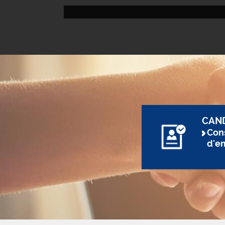
CAN
Cons
d'e