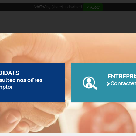
AddToAny (share) is disabled.
✓ Allow
DIDATS
ENTREPRI
ultez nos offres
Contacte
mploi