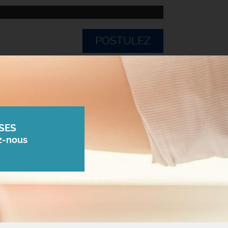
POSTULEZ
SES
z-nous