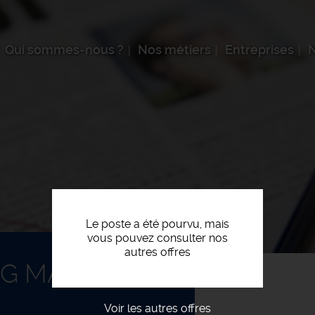
Qui sommes-nous ?
Nos métiers
Entreprises
N
Le poste a été pourvu, mais
vous pouvez consulter nos
autres offres
G MAG AT F/H
Voir les autres offres