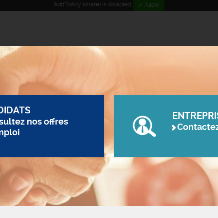
AddToAny (share) is disabled.
✓ Allow
DIDATS
ENTREPRI
ultez nos offres
Contacte
mploi