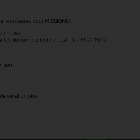
ipe, vous aurez pour
MISSIONS
:
 à souder.
par les documents techniques.( TIG/ MIG/ MAG)
ition.
ie serait un plus