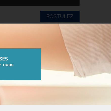
POSTULEZ
SES
z-nous