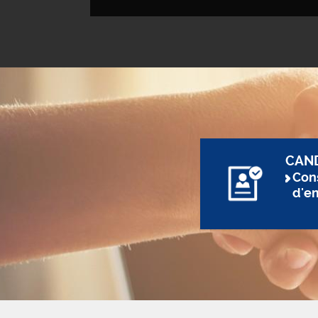
CAN
Cons
d'e