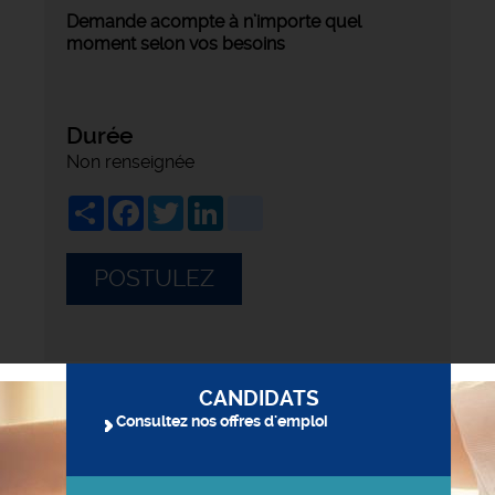
Demande acompte à n’importe quel
moment selon vos besoins
Durée
Non renseignée
Share
Facebook
Twitter
LinkedIn
viadeo
POSTULEZ
CANDIDATS
Consultez nos offres d'emploi