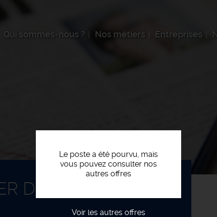
Qui sommes-nous ?
Nos métiers
Entreprises
N
Le poste a été pourvu, mais
vous pouvez consulter nos
autres offres
IER DE COLLECTE F/H
Voir les autres offres