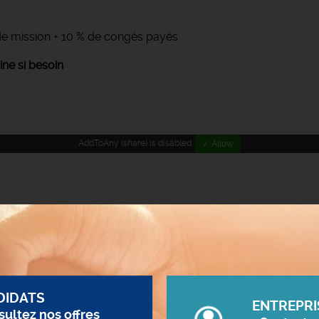
n de mission + 10 % de congés payés
ne si besoin
AddToAny (share) is disabled.
✓ Allow
DIDATS
ENTREPRI
ultez nos offres