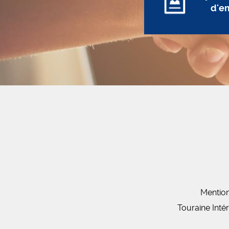
d'e
Mention
Touraine Inté