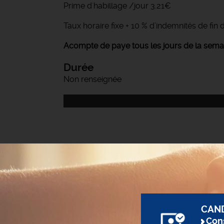
Prime d'habillage /jour 3.21€
Taux horaire fixe + 10 % d’indemnités de fi
Acompte de paye tous les jours de la semai
Durée
Non renseignée
CAN
Cons