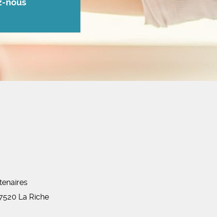
z-nous
tenaires
7520
La Riche