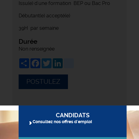
Issu(e) d'une formation BEP ou Bac Pro
Débutant(e) accepté(e)
39H par semaine
Durée
Non renseignée
Share
Facebook
Twitter
LinkedIn
viadeo
POSTULEZ
CANDIDATS
Consultez nos offres d'emploi