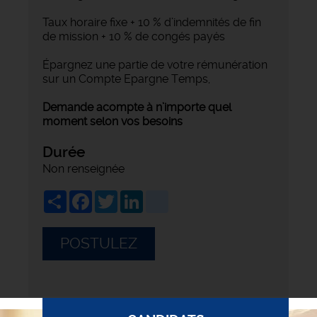
Taux horaire fixe + 10 % d’indemnités de fin
de mission + 10 % de congés payés
Épargnez une partie de votre rémunération
sur un Compte Epargne Temps,
Demande acompte à n’importe quel
moment selon vos besoins
Durée
Non renseignée
Share
Facebook
Twitter
LinkedIn
viadeo
POSTULEZ