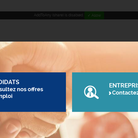
AddToAny (share) is disabled.
✓ Allow
DIDATS
ENTREPRI
ultez nos offres
Contacte
mploi