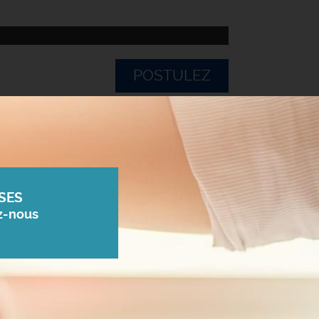
POSTULEZ
SES
z-nous