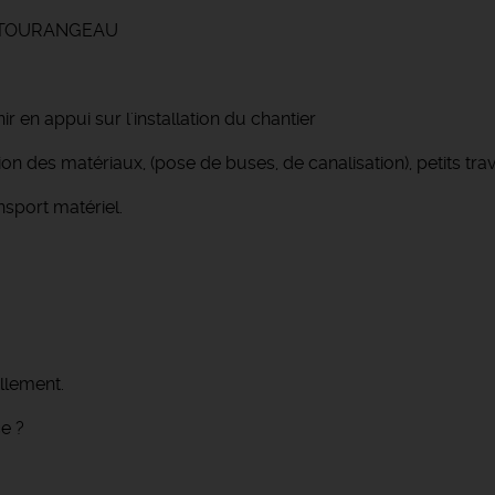
ts TOURANGEAU
en appui sur l'installation du chantier
tion des matériaux, (pose de buses, de canalisation), petits tr
nsport matériel.
llement.
e ?