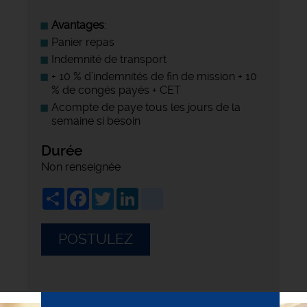
Avantages
:
Panier repas
Indemnité de transport
+ 10 % d’indemnités de fin de mission + 10
% de congés payés + CET
Acompte de paye tous les jours de la
semaine si besoin
Durée
Non renseignée
Share
Facebook
Twitter
LinkedIn
viadeo
POSTULEZ