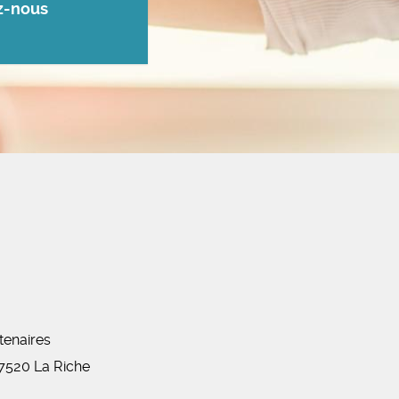
z-nous
tenaires
7520
La Riche