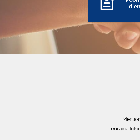
d'e
Mention
Touraine Inté