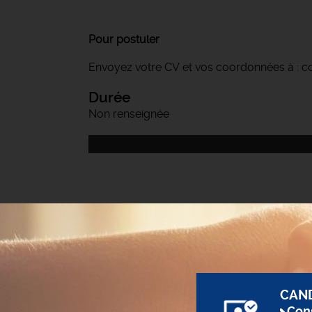
Pour postuler
Envoyez votre CV et vos coordonnées à : con
Durée
Non renseignée
CAN
Cons