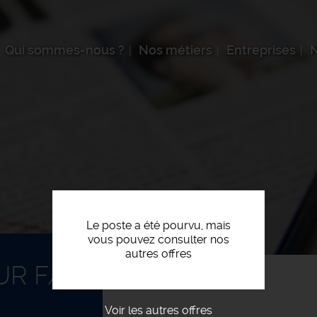
Qui sommes-nous ?
Nos métiers
Entreprises
N
Le poste a été pourvu, mais
vous pouvez consulter nos
autres offres
UR F/H
Voir les autres offres