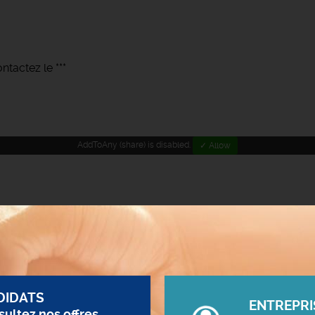
tactez le ***
AddToAny (share) is disabled.
✓ Allow
DIDATS
ENTREPRI
ultez nos offres