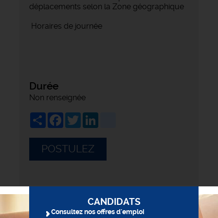
déplacements selon la Zone géographique
Horaires de journée
Durée
Non renseignée
Share
Facebook
Twitter
LinkedIn
viadeo
POSTULEZ
CANDIDATS
Consultez nos offres d'emploi