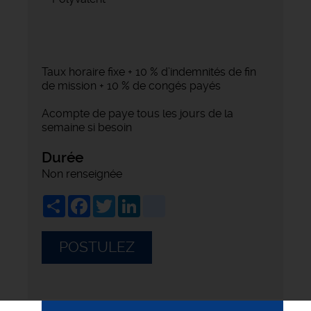
Taux horaire fixe + 10 % d’indemnités de fin
de mission + 10 % de congés payés
Acompte de paye tous les jours de la
semaine si besoin
Durée
Non renseignée
Share
Facebook
Twitter
LinkedIn
viadeo
POSTULEZ