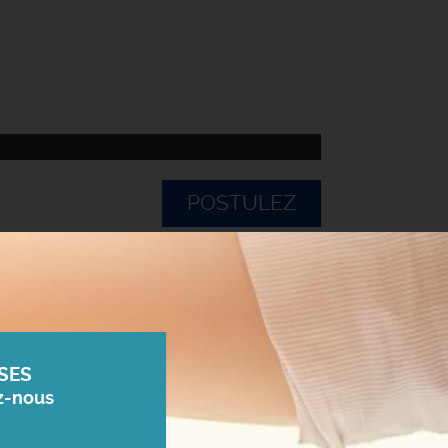
POSTULEZ
SES
z-nous