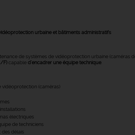
 vidéoprotection urbaine et bâtiments administratifs
tenance de systèmes de vidéoprotection urbaine (caméras de 
H/F)
capable
d’encadrer une équipe technique
.
e vidéoprotection (caméras)
tèmes
nstallations
émas électriques
uipe de techniciens
t des délais