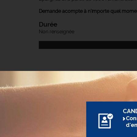
Demande acompte à n’importe quel moment
Durée
Non renseignée
CAN
Cons
d'e