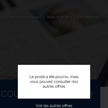
Qui sommes-nous ?
Nos métiers
Entreprises
N
Le poste a été pourvu, mais
vous pouvez consulter nos
autres offres
 COURANT FAIBLE F/H
Voir les autres offres