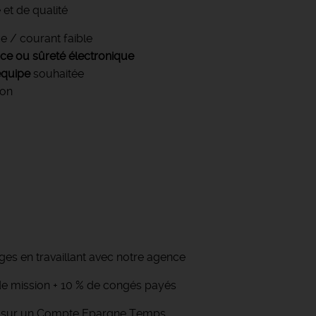
 et de qualité
e / courant faible
nce ou sûreté électronique
équipe
souhaitée
ion
s en travaillant avec notre agence
n de mission + 10 % de congés payés
n sur un Compte Epargne Temps,