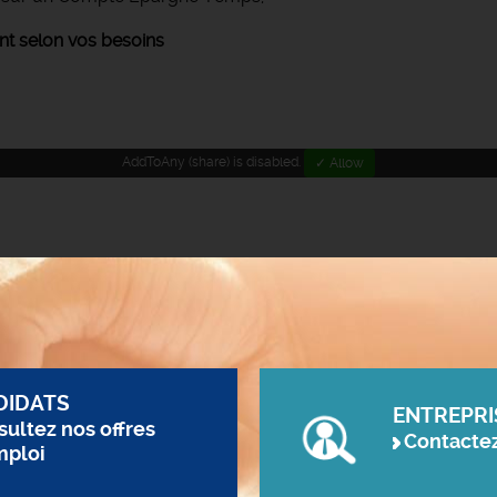
 selon vos besoins
AddToAny (share) is disabled.
✓ Allow
DIDATS
ENTREPRI
ultez nos offres
Contacte
mploi