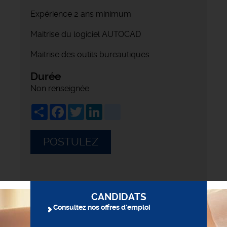
Expérience 2 ans minimum
Maitrise du logiciel AUTOCAD
Maitrise des outils bureautiques
Durée
Non renseignée
Share
Facebook
Twitter
LinkedIn
viadeo
POSTULEZ
CANDIDATS
Consultez nos offres d'emploi