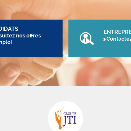
DIDATS
ENTREPRI
ultez nos offres
Contacte
mploi