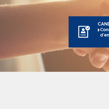
CAN
Cons
d'e