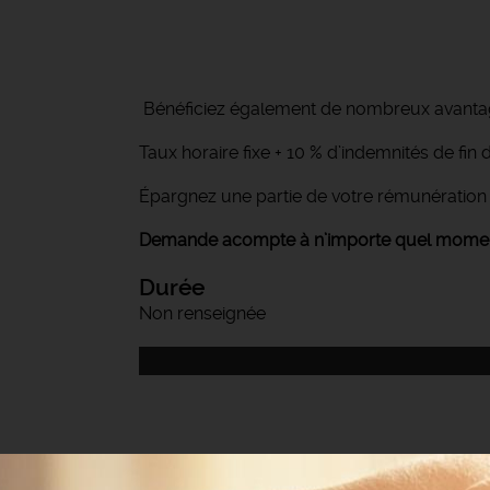
Bénéficiez également de nombreux avantage
Taux horaire fixe + 10 % d’indemnités de fi
Épargnez une partie de votre rémunératio
Demande acompte à n’importe quel moment
Durée
Non renseignée