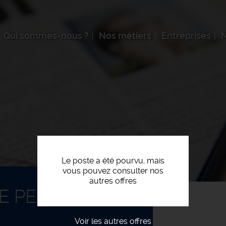
Qui sommes-nous ?
Nos métiers
Entreprises
N
Le poste a été pourvu, mais
vous pouvez consulter nos
autres offres
 PELLE CH F/H
Voir les autres offres