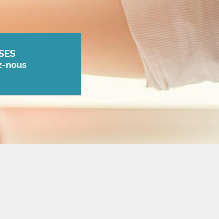
SES
z-nous