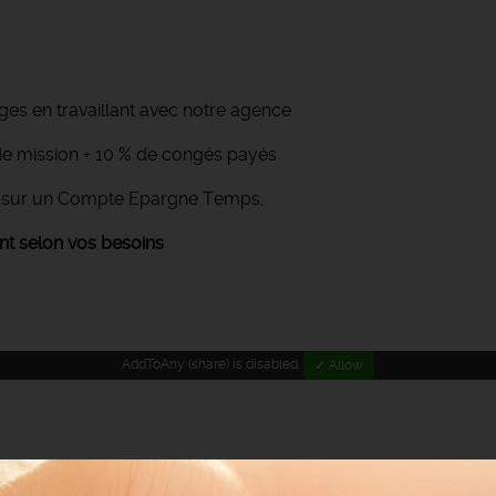
s en travaillant avec notre agence
n de mission + 10 % de congés payés
n sur un Compte Epargne Temps,
 selon vos besoins
AddToAny (share) is disabled.
✓ Allow