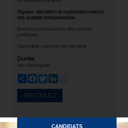
en veille permanente
Rigueur, discrétion et organisation seront
des qualités indispensables
Bonnes connaissances des normes
juridiques
Disponible 1 journée par semaine
Durée
Non renseignée
Share
Facebook
Twitter
LinkedIn
viadeo
POSTULEZ
CANDIDATS