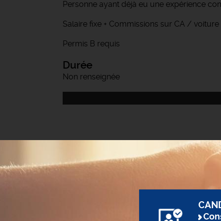
Personne ayant déjà eu une expérience comm
Salaire fixe + Commissions sur CA / voiture
Permis B requis
Durée
Non renseignée
CAN
Cons