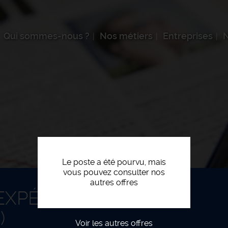
Qui sommes-nous ?
Nos métiers
Entreprises
N
Le poste a été pourvu, mais
vous pouvez consulter nos
autres offres
XPÉRIENCE VENTE
)
Voir les autres offres