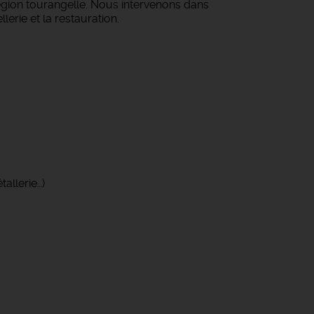
égion tourangelle. Nous intervenons dans
lerie et la restauration.
allerie…)