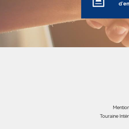
d'e
Mention
Touraine Inté