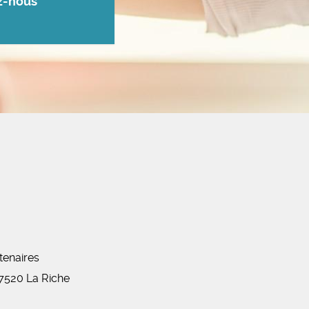
z-nous
tenaires
7520
La Riche