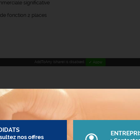
erciale significative
 de fonction 2 places
AddToAny (share) is disabled.
✓ Allow
DIDATS
ENTREPRI
ultez nos offres