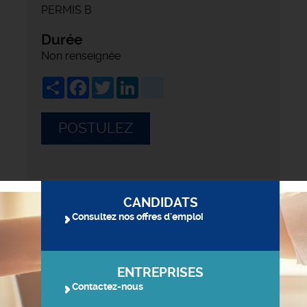
PERMIS B
Durée
Non renseignée
Share
Facebook
Twitter
LinkedIn
viadeo
POSTULEZ
CANDIDATS
Consultez nos offres d'emploi
ENTREPRISES
Contactez-nous