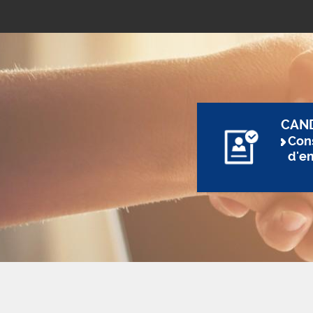
CAN
Cons
d'e