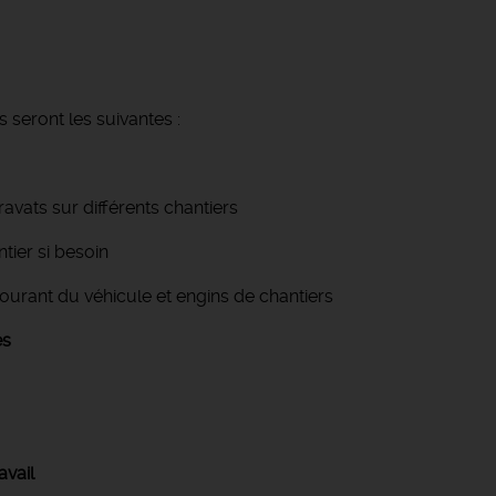
 seront les suivantes :
vats sur différents chantiers
ier si besoin
 courant du véhicule et engins de chantiers
es
avail