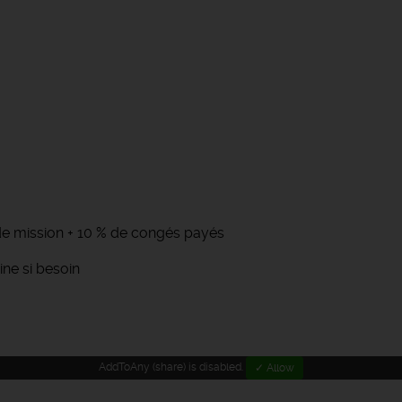
n de mission + 10 % de congés payés
ne si besoin
AddToAny (share) is disabled.
✓ Allow