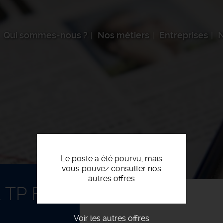
Qui sommes-nous ?
Nos métiers
Entreprises
N
Le poste a été pourvu, mais
vous pouvez consulter nos
autres offres
 TP F/H
Voir les autres offres