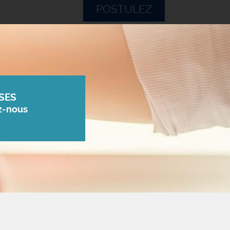
POSTULEZ
SES
z-nous