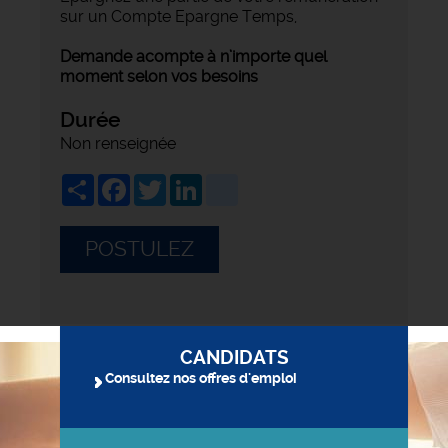
sur un Compte Epargne Temps,
Demande acompte à n’importe quel
moment selon vos besoins
Durée
Non renseignée
Share
Facebook
Twitter
LinkedIn
viadeo
POSTULEZ
CANDIDATS
Consultez nos offres d'emploi