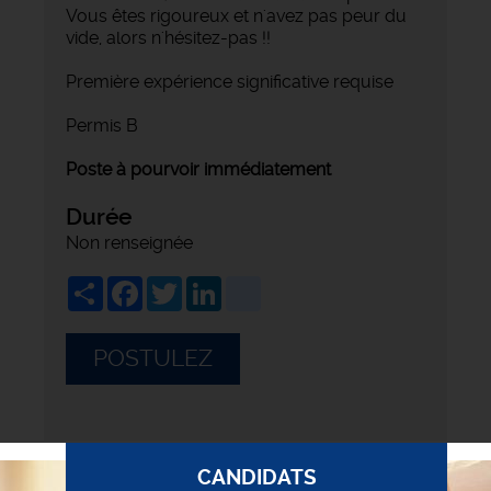
Vous êtes rigoureux et n'avez pas peur du
vide, alors n'hésitez-pas !!
Première expérience significative requise
Permis B
Poste à pourvoir immédiatement
Durée
Non renseignée
Share
Facebook
Twitter
LinkedIn
viadeo
POSTULEZ
CANDIDATS