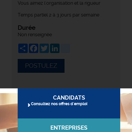
Vous aimez l'organisation et la rigueur
Temps partiel 2 à 3 jours par semaine
Durée
Non renseignée
Share
Facebook
Twitter
LinkedIn
viadeo
POSTULEZ
CANDIDATS
Consultez nos offres d'emploi
ENTREPRISES