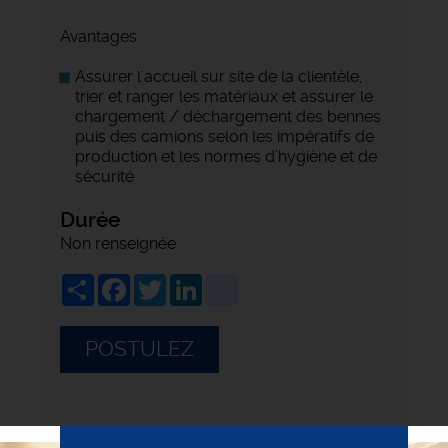
Avantages
Assurer l'accueil sur site de la clientèle,
trier et ranger les matériaux et assurer le
chargement / déchargement des bennes
puis des camions selon les impératifs de
production et les normes d'hygiène et de
sécurité
Durée
Non renseignée
Share
Facebook
Twitter
LinkedIn
viadeo
POSTULEZ