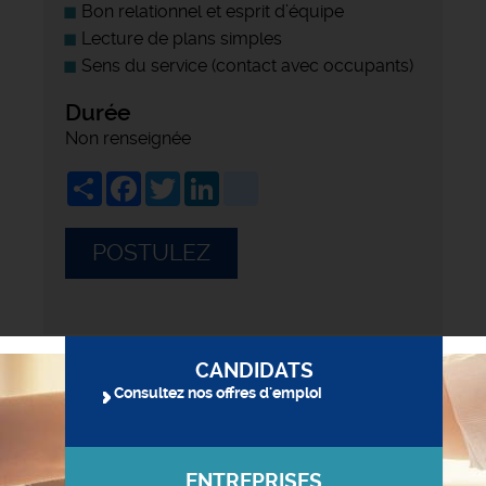
Bon relationnel et esprit d’équipe
Lecture de plans simples
Sens du service (contact avec occupants)
Durée
Non renseignée
Share
Facebook
Twitter
LinkedIn
viadeo
POSTULEZ
CANDIDATS
Consultez nos offres d'emploi
ENTREPRISES